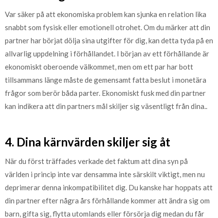
Var säker på att ekonomiska problem kan sjunka en relation lika
snabbt som fysisk eller emotionell otrohet. Om du märker att din
partner har börjat dölja sina utgifter för dig, kan detta tyda på en
allvarlig uppdelning i förhållandet. I början av ett förhållande är
ekonomiskt oberoende välkommet, men om ett par har bott
tillsammans länge måste de gemensamt fatta beslut i monetära
frågor som berör båda parter. Ekonomiskt fusk med din partner
kan indikera att din partners mål skiljer sig väsentligt från dina..
4. Dina kärnvärden skiljer sig åt
När du först träffades verkade det faktum att dina syn på
världen i princip inte var densamma inte särskilt viktigt, men nu
deprimerar denna inkompatibilitet dig. Du kanske har hoppats att
din partner efter några års förhållande kommer att ändra sig om
barn, gifta sig, flytta utomlands eller försörja dig medan du får