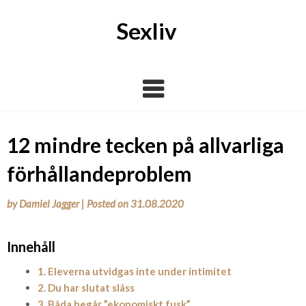
Skip
to
Sexliv
content
12 mindre tecken på allvarliga
förhållandeproblem
by
Damiel Jagger
|
Posted on
31.08.2020
Innehåll
1. Eleverna utvidgas inte under intimitet
2. Du har slutat slåss
3. Båda begår ”ekonomiskt fusk”