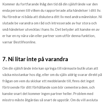
Kommer du fortfarande ihåg den tid då din själsfrände var den
enda personen till vilken du rapporterade alla händelser i ditt liv.
Nu föredrar ni båda att diskutera ditt liv med andra människor. Ni
slutade be varandra om råd och intresserade av hur stora och
små händelser utvecklas i hans liv. Det betyder att kanske en av
er har en ny nära vän eller partner som utför denna funktion,
varnar Bestlifeonline.
7. Ni litar inte på varandra
Om din själsfrände inte kan springa till närmaste butik utan att
väcka misstankar hos dig, eller om du själv aldrig svarar direkt på
frågan om vem du skickar ett meddelande till, finns det inget
förtroende för ditt förhållande som bör cementera dem, och
kanske snart det kommer ingen partner heller. Problem med
misstro måste åtgärdas så snart de uppstår. Om du vill avsluta